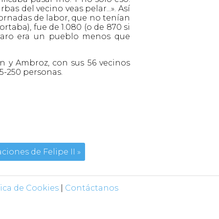
as del vecino veas pelar...». Así
 jornadas de labor, que no tenían
ortaba), fue de 1.080 (o de 870 si
álvaro era un pueblo menos que
n y Ambroz, con sus 56 vecinos
5-250 personas.
iones de Felipe II »
tica de Cookies
|
Contáctanos