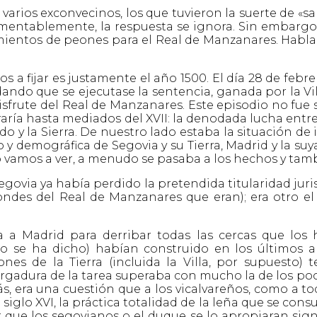
rios exconvecinos, los que tuvieron la suerte de «sal
mentablemente, la respuesta se ignora. Sin embargo,
entos de peones para el Real de Manzanares. Hablar
a fijar es justamente el año 1500. El día 28 de febre
ando que se ejecutase la sentencia, ganada por la Vill
disfrute del Real de Manzanares. Este episodio no fue
raría hasta mediados del XVII: la denodada lucha entr
y la Sierra. De nuestro lado estaba la situación de iu
y demográfica de Segovia y su Tierra, Madrid y la suy
vamos a ver, a menudo se pasaba a los hechos y tamb
egovia ya había perdido la pretendida titularidad juris
ndes del Real de Manzanares que eran); era otro el 
a a Madrid para derribar todas las cercas que los 
 se ha dicho) habían construido en los últimos a
ones de la Tierra (incluida la Villa, por supuesto
ergadura de la tarea superaba con mucho la de los poc
, era una cuestión que a los vicalvareños, como a to
siglo XVI, la práctica totalidad de la leña que se con
r que los segovianos o el duque se lo apropiaran signi