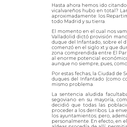
Hasta ahora hemos ido citando va
vicalvareños hubo en total? La
aproximadamente: los Repartimi
todo Madrid y su tierra.
El momento en el cual nos vamos 
Valladolid dictó provisión mand
duque del Infantado, sobre el 
comenzó en el siglo xt y que du
zona comprendida entre El Pardo 
al enorme potencial económico 
aunque no siempre, pues, como 
Por estas fechas, la Ciudad de S
duques del Infantado (como co
mismo problema.
La sentencia aludida facultab
segoviano en su mayoría, como
decidió que todas las poblaci
proceder a los derribos. La env
los ayuntamientos; pero, además
personalmente. En efecto, en el 
aldeas procedía de allí: permiti