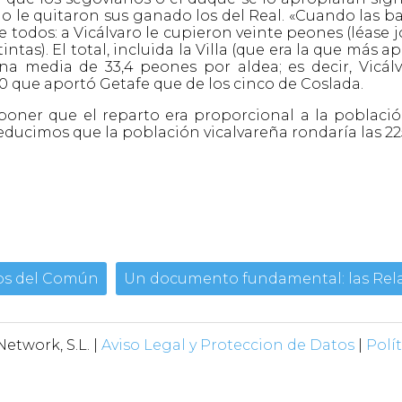
 le quitaron sus ganado los del Real. «Cuando las barb
re todos: a Vicálvaro le cupieron veinte peones (léase
ntas). El total, incluida la Villa (que era la que más ap
una media de 33,4 peones por aldea; es decir, Vic
0 que aportó Getafe que de los cinco de Coslada.
oner que el reparto era proporcional a la població
ucimos que la población vicalvareña rondaría las 22
nos del Común
Un documento fundamental: las Relac
etwork, S.L. |
Aviso Legal y Proteccion de Datos
|
Polí