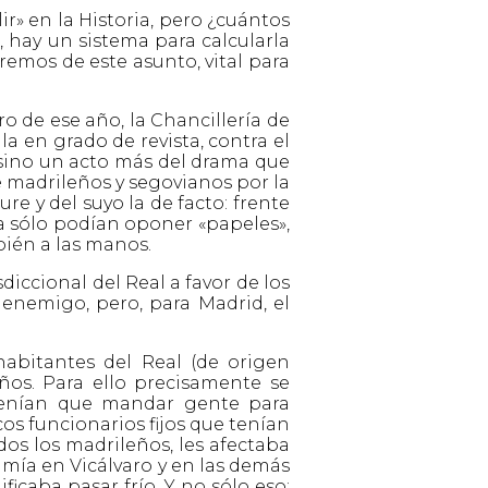
ir» en la Historia, pero ¿cuántos
 hay un sistema para calcularla
emos de este asunto, vital para
ro de ese año, la Chancillería de
a en grado de revista, contra el
 sino un acto más del drama que
e madrileños y segovianos por la
re y del suyo la de facto: frente
a sólo podían oponer «papeles»,
ién a las manos.
diccional del Real a favor de los
enemigo, pero, para Madrid, el
habitantes del Real (de origen
ños. Para ello precisamente se
) tenían que mandar gente para
os funcionarios fijos que tenían
dos los madrileños, les afectaba
sumía en Vicálvaro y en las demás
ficaba pasar frío. Y no sólo eso: