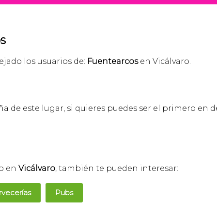
s
ejado los usuarios de:
Fuentearcos
en Vicálvaro.
 de este lugar, si quieres puedes ser el primero en de
go en
Vicálvaro
, también te pueden interesar:
rvecerías
Pubs