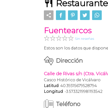
Restaurante
Fuentearcos
Sin reseñas
Estos son los datos que dispo
Dirección
Calle de Rivas s/n (Ctra. Vicá
Casco Histórico de Vicálvaro
Latitud
: 40.39315679528794
Longitud
: -3.5733219981193542
Teléfono