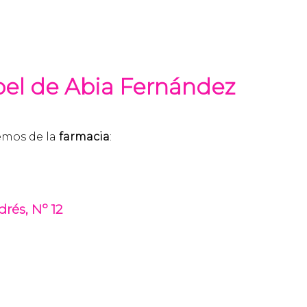
bel de Abia Fernández
emos de la
farmacia
:
rés, Nº 12