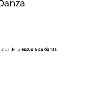
 Danza
emos de la
escuela de danza
: