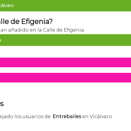
cálvaro
le de Efigenia?
han añadido en la Calle de Efigenia.
a
s
ejado los usuarios de:
Entrebailes
en Vicálvaro.